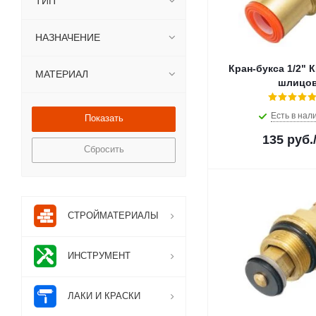
ТИП
Рыжий кот (
2
)
Центр Сантехники (
30
)
НАЗНАЧЕНИЕ
Кран-букса 1/2" 
МАТЕРИАЛ
шлицо
Есть в нал
135
руб.
Сбросить
СТРОЙМАТЕРИАЛЫ
ИНСТРУМЕНТ
ЛАКИ И КРАСКИ