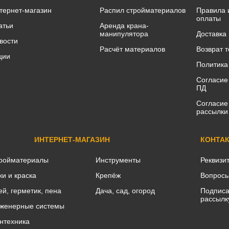
тернет-магазин
Распил стройматериалов
Правила 
оплаты
атьи
Аренда крана-
манипулятора
Доставка
вости
Расчёт материалов
Возврат 
ции
Политика
Согласие
ПД
Согласие
рассылки
ИНТЕРНЕТ-МАГАЗИН
КОНТА
ройматериалы
Инструменты
Реквизи
ки и краска
Крепёж
Вопросы
ей, герметик, пена
Дача, сад, огород
Подписа
рассылк
женерные системы
нтехника