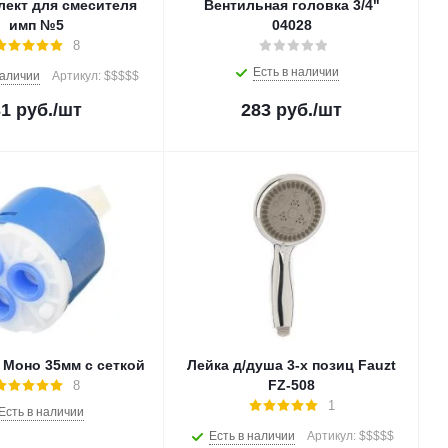
лект для смесителя
Вентильная головка 3/4"
имп №5
04028
8
Есть в наличии
наличии
Артикул: $$$$$
31
руб.
/шт
283
руб.
/шт
 Моно 35мм с сеткой
Лейка д/душа 3-х позиц Fauzt
FZ-508
8
1
Есть в наличии
Есть в наличии
Артикул: $$$$$