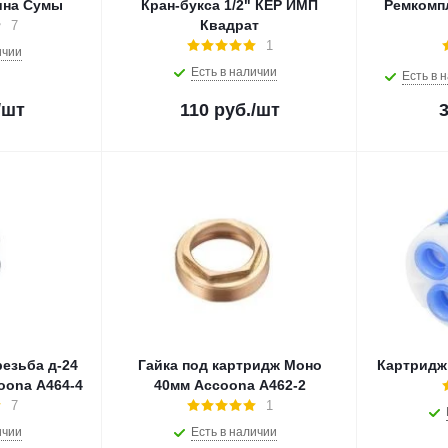
ина Сумы
Кран-букса 1/2" КЕР ИМП
Ремкомп
Квадрат
7
1
ичии
Есть в наличии
Есть в 
/шт
110
руб.
/шт
резьба д-24
Гайка под картридж Моно
Картридж
oona A464-4
40мм Accoona A462-2
7
1
ичии
Есть в наличии