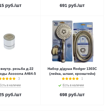
15
руб.
/шт
691
руб.
/шт
внутр. резьба д-22
Набор д/душа Rodger 1303C
воды Accoona A464-5
(лейка, шланг, кронштейн)
3
1
Есть в наличии
Есть в наличии
25
руб.
/шт
698
руб.
/шт