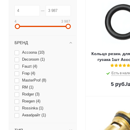
4
3 987
БРЕНД
Accoona (
10
)
Кольцо резин. для
Decoroom (
1
)
гусака 1шт Асс
Fauzt (
4
)
Frap (
4
)
Есть в нал
MasterProf (
8
)
5
руб.
/
RM (
1
)
Rodger (
3
)
Roegen (
4
)
Rossinka (
1
)
Аквабрайт (
1
)
ПрофСан (
3
)
ПСМ (
20
)