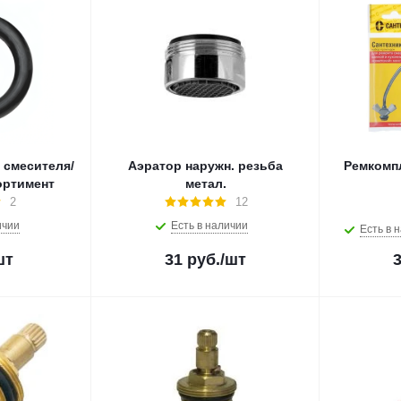
 смесителя/
Аэратор наружн. резьба
Ремкомп
ортимент
метал.
2
12
ичии
Есть в наличии
Есть в 
шт
31
руб.
/шт