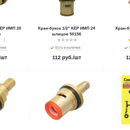
КЕР ИМП 20
Кран-букса 1/2" КЕР ИМП 24
Кран-б
в
шлицов 50156
1
ичии
Есть в наличии
/шт
112
руб.
/шт
1