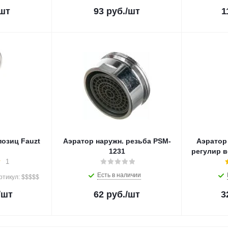
/шт
93
руб.
/шт
1
позиц Fauzt
Аэратор наружн. резьба PSM-
Аэратор 
1231
регулир 
1
Есть в наличии
ртикул: $$$$$
/шт
62
руб.
/шт
3