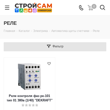
0
РЕЛЕ
Главная
-
Каталог
-
Электрика
-
Автоматика щиты счетчики
-
Реле
Фильтр
Реле контроля фаз рк-101
тип 01 380в (1/40) "DEKRAFT"