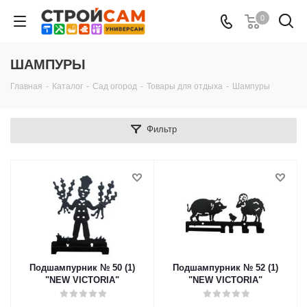
0
ШАМПУРЫ
Главная
-
Каталог
-
Сад огород
-
Товары для отдыха
-
Шампуры
Фильтр
Подшампурник № 50 (1)
Подшампурник № 52 (1)
"NEW VICTORIA"
"NEW VICTORIA"