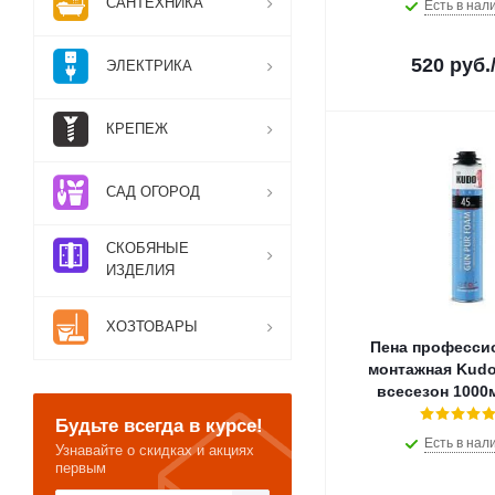
САНТЕХНИКА
Prosept (
1
)
Есть в нал
Quality (
1
)
Quelyd (
17
)
520
руб.
ЭЛЕКТРИКА
REXANT (
1
)
Rush (
6
)
КРЕПЕЖ
Soudal (
12
)
TECH-TOP (
3
)
TITAN (
1
)
САД ОГОРОД
Tytan (
16
)
Tytan Professional (
3
)
СКОБЯНЫЕ
V (
3
ИЗДЕЛИЯ
)
VGT (
29
)
Альфа АРС (
8
)
ХОЗТОВАРЫ
Пена професси
Вихрь (
6
)
монтажная Kudo
Кедр (
1
)
Китабо Сан (
2
)
Будьте всегда в курсе!
КОНСТРУКТОР (
1
)
Есть в нал
Узнавайте о скидках и акциях
Метилан (
2
)
первым
Момент (
5
)