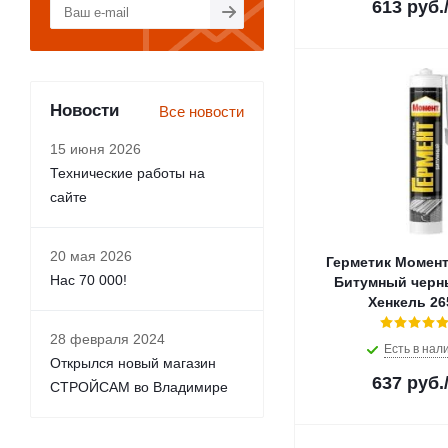
613
руб.
Монолит (
1
)
Новбытхим (
3
)
Новохим (
1
)
Престиж (
1
)
Новости
Радуга (
6
)
Все новости
Рогнеда (
6
)
15 июня 2026
Секунда (
3
)
Технические работы на
ТЕКС (
1
)
сайте
Технониколь (
2
)
Шабашка (
16
)
Экон (
2
)
20 мая 2026
Герметик Момен
Нас 70 000!
Битумный черн
Хенкель 26
28 февраля 2024
Есть в нал
Открылся новый магазин
637
руб.
СТРОЙСАМ во Владимире