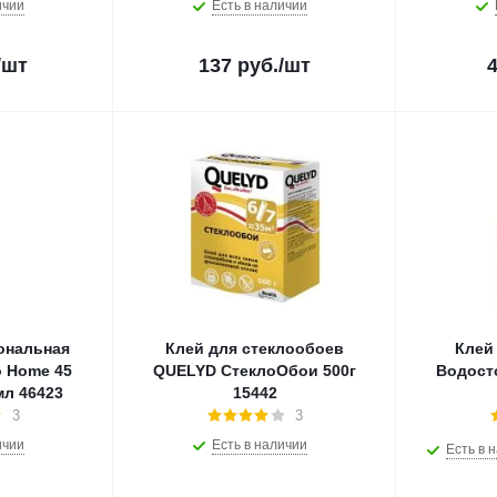
ичии
Есть в наличии
/шт
137
руб.
/шт
ональная
Клей для стеклообоев
Клей
 Home 45
QUELYD СтеклоОбои 500г
Водост
всесезон 1000мл 46423
15442
3
3
ичии
Есть в наличии
Есть в 