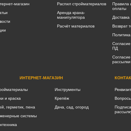
тернет-магазин
Распил стройматериалов
Правила 
оплаты
атьи
Аренда крана-
манипулятора
Доставка
вости
Расчёт материалов
Возврат 
ции
Политика
Согласие
ПД
Согласие
рассылки
ИНТЕРНЕТ-МАГАЗИН
КОНТА
ройматериалы
Инструменты
Реквизи
ки и краска
Крепёж
Вопросы
ей, герметик, пена
Дача, сад, огород
Подписа
рассылк
женерные системы
нтехника