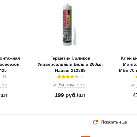
онтажная
Герметик Силикон
Клей м
всесезон
Универсальный Белый 260мл
Монта
л 46425
Hauser 212389
МВп-70 
11
3
ичии
Есть в наличии
/шт
199
руб.
/шт
4
Показать еще