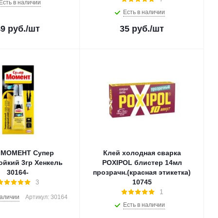
Есть в наличии
Есть в наличии
49
руб.
/шт
35
руб.
/шт
 МОМЕНТ Супер
Клей холодная сварка
ойкий 3гр Хенкель
POXIPOL блистер 14мл
30164-
прозрачн.(красная этикетка)
10745
3
1
наличии
Артикул: 30164
Есть в наличии