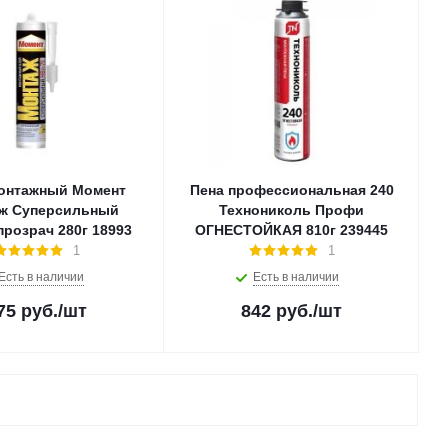
онтажный Момент
Пена профессиональная 240
ж Суперсильный
Технониколь Профи
прозрач 280г 18993
ОГНЕСТОЙКАЯ 810г 239445
1
1
Есть в наличии
Есть в наличии
75
руб.
/шт
842
руб.
/шт