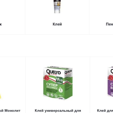
к
Клей
Пен
ый Монолит
Клей универсальный для
Клей дл