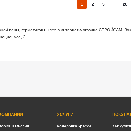
1
2
3
28
ой пены, герметиков и клея в интернет-магазине СТРОЙСАМ. Зака
национала, 2.
 КОМПАНИИ
УСЛУГИ
ПОКУПА
тория и миссия
Колеровка краски
Как купит