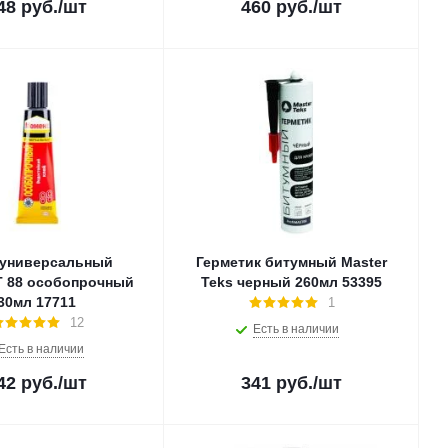
48
руб.
/шт
460
руб.
/шт
 универсальный
Герметик битумный Master
 88 особопрочный
Teks черный 260мл 53395
30мл 17711
1
12
Есть в наличии
Есть в наличии
42
руб.
/шт
341
руб.
/шт