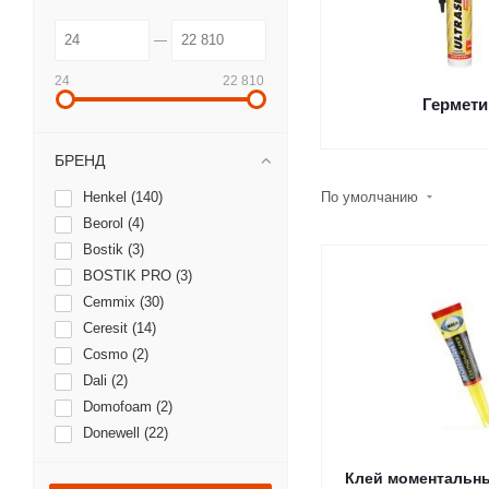
24
22 810
Гермети
БРЕНД
Henkel (
140
)
По умолчанию
Beorol (
4
)
Bostik (
3
)
BOSTIK PRO (
3
)
Cemmix (
30
)
Ceresit (
14
)
Cosmo (
2
)
Dali (
2
)
Domofoam (
2
)
Donewell (
22
)
Eurotex (
4
)
Клей моментальн
Fortis (
1
)