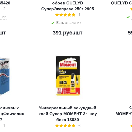
45420
обоев QUELYD
QUELYD С
СуперЭкспресс 250г 2905
2
1
ичии
Есть в наличии
/шт
391
руб.
/шт
5
елиновых
Универсальный секундный
К
ецФлизелин
клей Супер МОМЕНТ 3г шоу
МОМЕНТ
917
бокс 13080
1
6