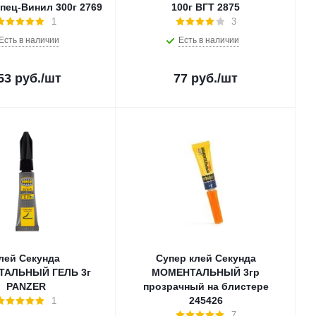
пец-Винил 300г 2769
100г ВГТ 2875
1
3
Есть в наличии
Есть в наличии
53
руб.
/шт
77
руб.
/шт
лей Секунда
Супер клей Секунда
АЛЬНЫЙ ГЕЛЬ 3г
МОМЕНТАЛЬНЫЙ 3гр
PANZER
прозрачный на блистере
245426
1
7