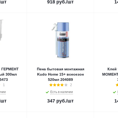
/шт
918
руб.
/шт
1
т ГЕРМЕНТ
Пена бытовая монтажная
Клей
ый 300мл
Kudo Home 15+ всесезон
МОМЕНТ
5473
520мл 204089
1
2
ичии
Есть в наличии
/шт
347
руб.
/шт
1