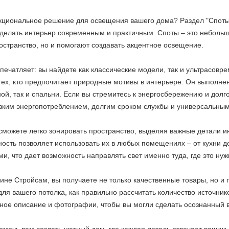
кциональное решение для освещения вашего дома? Раздел "Споты"
 сделать интерьер современным и практичным. Споты – это неболь
остранство, но и помогают создавать акцентное освещение.
печатляет: вы найдете как классические модели, так и ультрасовр
ех, кто предпочитает природные мотивы в интерьере. Он выполнен
ой, так и спальни. Если вы стремитесь к энергосбережению и долг
изким энергопотреблением, долгим сроком службы и универсальным
можете легко зонировать пространство, выделяя важные детали ин
ность позволяет использовать их в любых помещениях – от кухни 
, что дает возможность направлять свет именно туда, где это нуж
ине Стройсам, вы получаете не только качественные товары, но 
ля вашего потолка, как правильно рассчитать количество источнико
ное описание и фотографии, чтобы вы могли сделать осознанный 