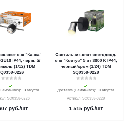
ик-спот снс "Канна"
Светильник-спот светодиод.
т GU10 IP44, черный/
снс "Костус" 5 вт 3000 K IP44,
икель (1/12) TDM
черный/хром (1/24) TDM
SQ0358-0226
SQ0358-0228
(Самовывоз): 13 августа
Доставка (Самовывоз): 13 августа
кул: SQ0358-0226
Артикул: SQ0358-0228
607
руб.
/шт
1 515
руб.
/шт