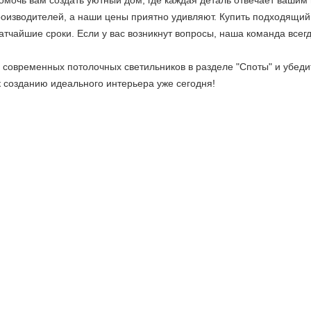
омочь вам создать уютный дом, где каждая деталь отвечает вашим
оизводителей, а наши цены приятно удивляют. Купить подходящий 
атчайшие сроки. Если у вас возникнут вопросы, наша команда всегд
 современных потолочных светильников в разделе "Споты" и убеди
 созданию идеального интерьера уже сегодня!