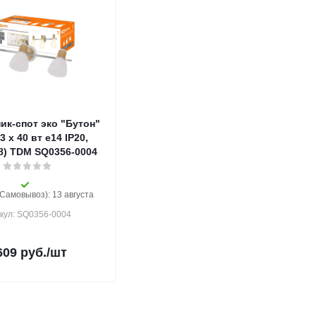
ик-спот эко "Бутон"
3 х 40 вт е14 IP20,
/8) TDM SQ0356-0004
(Самовывоз): 13 августа
кул: SQ0356-0004
609
руб.
/шт