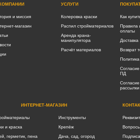
 КОМПАНИИ
УСЛУГИ
ПОКУПА
тория и миссия
Колеровка краски
Как купит
тернет-магазин
Распил стройматериалов
Правила 
оплаты
атьи
Аренда крана-
манипулятора
Доставка
вости
Расчёт материалов
Возврат 
ции
Политика
Согласие
ПД
Согласие
рассылки
ИНТЕРНЕТ-МАГАЗИН
КОНТА
ройматериалы
Инструменты
Реквизи
ки и краска
Крепёж
Вопросы
ей, герметик, пена
Дача, сад, огород
Подписа