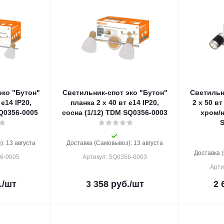
эко "Бутон"
Светильник-спот эко "Бутон"
Светильн
 е14 IP20,
планка 2 х 40 вт е14 IP20,
2 х 50 в
SQ0356-0005
сосна (1/12) TDM SQ0356-0003
хром/н
: 13 августа
Доставка (Самовывоз): 13 августа
Доставка 
56-0005
Артикул: SQ0356-0003
Арти
.
/шт
3 358
руб.
/шт
2 