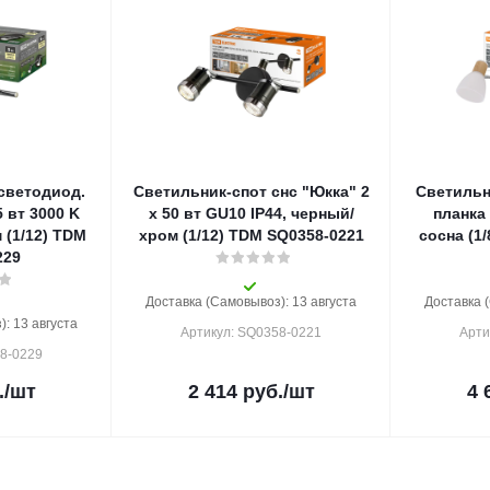
светодиод.
Светильник-спот снс "Юкка" 2
Светильн
5 вт 3000 K
х 50 вт GU10 IP44, черный/
планка 
 (1/12) TDM
хром (1/12) TDM SQ0358-0221
сосна (1
229
Доставка (Самовывоз): 13 августа
Доставка 
: 13 августа
Артикул: SQ0358-0221
Арти
58-0229
.
/шт
2 414
руб.
/шт
4 