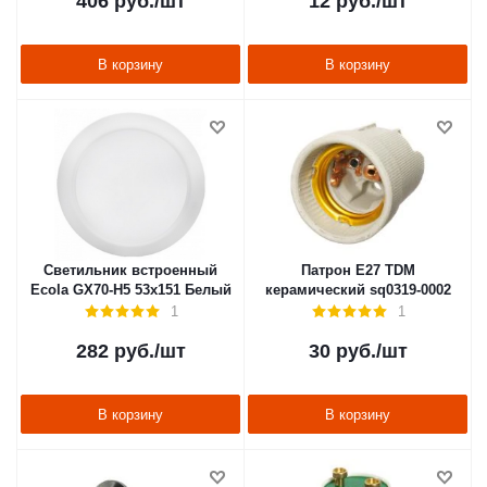
406
руб.
/шт
12
руб.
/шт
В корзину
В корзину
Светильник встроенный
Патрон Е27 TDM
Ecola GX70-H5 53x151 Белый
керамический sq0319-0002
1
1
282
руб.
/шт
30
руб.
/шт
В корзину
В корзину