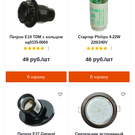
Патрон Е14 TDM с кольцом
Стартер Philips 4-22W
sq0335-0004
220/240V
1
1
49
руб.
/шт
46
руб.
/шт
В корзину
В корзину
Патрон Е27 General
Светильник встроенный