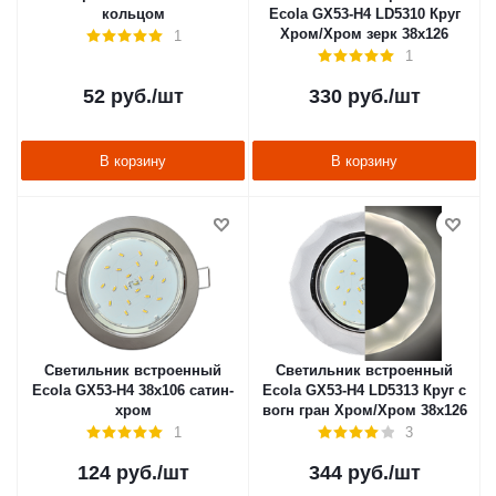
кольцом
Ecola GX53-H4 LD5310 Круг
Хром/Хром зерк 38х126
1
1
52
руб.
/шт
330
руб.
/шт
В корзину
В корзину
Светильник встроенный
Светильник встроенный
Ecola GX53-H4 38x106 сатин-
Ecola GX53-H4 LD5313 Круг с
хром
вогн гран Хром/Хром 38х126
1
3
124
руб.
/шт
344
руб.
/шт