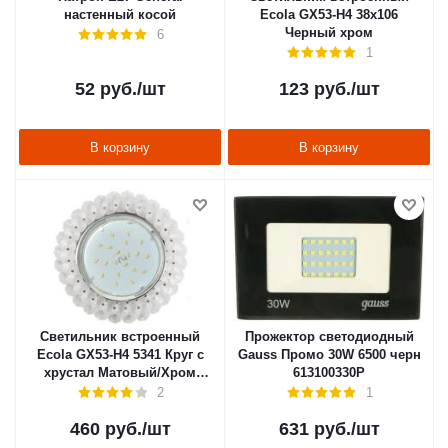
настенный косой
Ecola GX53-H4 38x106
Черный хром
6
1
52
руб.
/шт
123
руб.
/шт
В корзину
В корзину
Светильник встроенный
Прожектор светодиодный
Ecola GX53-H4 5341 Круг с
Gauss Промо 30W 6500 черн
хрустал Матовый/Хром
613100330Р
56х120
2
1
460
руб.
/шт
631
руб.
/шт