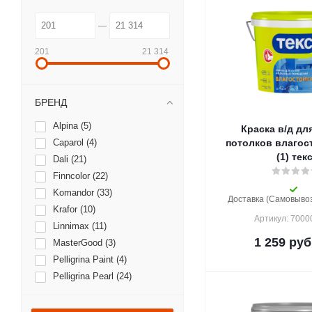
201
21 314
БРЕНД
Alpina (
5
)
Краска в/д для
Caparol (
4
)
потолков влагостой
(1) тек
Dali (
21
)
Finncolor (
22
)
Komandor (
33
)
Доставка (Самовывоз)
Krafor (
10
)
Артикул: 700
Linnimax (
11
)
1 259
руб
MasterGood (
3
)
Pelligrina Paint (
4
)
Pelligrina Pearl (
24
)
Poller (
5
)
Talatu (
27
)