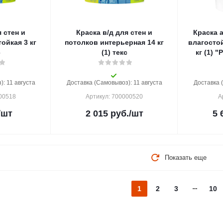
 стен и
Краска в/д для стен и
Краска 
кая 3 кг
потолков интерьерная 14 кг
влагосто
с
(1) текс
кг (1) 
: 11 августа
Доставка (Самовывоз): 11 августа
Доставка 
000518
Артикул: 700000520
А
/шт
2 015
руб.
/шт
5 
Показать еще
1
2
3
10