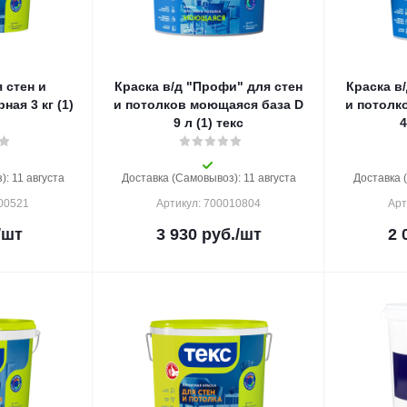
 стен и
Краска в/д "Профи" для стен
Краска в
кг (1)
и потолков моющаяся база D
и потолк
9 л (1) текс
4
: 11 августа
Доставка (Самовывоз): 11 августа
Доставка 
000521
Артикул: 700010804
Арт
/шт
3 930
руб.
/шт
2 