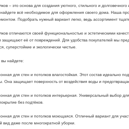
лков – это основа для создания уютного, стильного и долговечного
найдете всё необходимое для оформления своего дома. Наша проду
монтом. Подобрать нужный вариант легко, ведь ассортимент тщат
олков отличаются своей функциональностью и эстетическими качес
и защищают её от повреждений. Для удобства покупателей мы пре
я, суперстойкие и экологически чистые.
 вы найдете:
онная для стен и потолков влагостойкая. Этот состав идеально п
ы. Она защищает поверхность от воздействия воды и предотвраща
ионная для стен и потолков интерьерная. Универсальный выбор д
покрытие без подтёков.
онная для стен и потолков моющаяся. Отличный вариант для участ
 вид даже после многократной уборки.