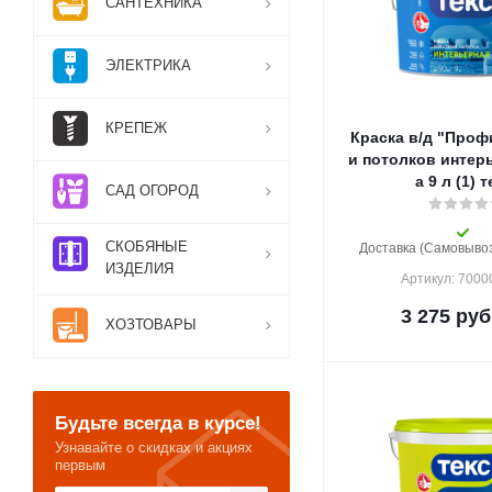
САНТЕХНИКА
ЭЛЕКТРИКА
КРЕПЕЖ
Краска в/д "Проф
и потолков интер
а 9 л (1) 
САД ОГОРОД
СКОБЯНЫЕ
Доставка (Самовывоз)
ИЗДЕЛИЯ
Артикул: 700
3 275
руб
ХОЗТОВАРЫ
Будьте всегда в курсе!
Узнавайте о скидках и акциях
первым