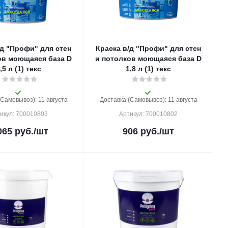
/д "Профи" для стен
Краска в/д "Профи" для стен
ов моющаяся база D
и потолков моющаяся база D
,5 л (1) текс
1,8 л (1) текс
(Самовывоз): 11 августа
Доставка (Самовывоз): 11 августа
икул: 700010803
Артикул: 700010802
065
руб.
/шт
906
руб.
/шт