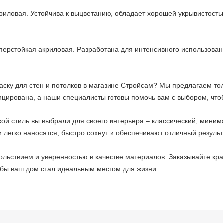
риловая. Устойчива к выцветанию, обладает хорошей укрывистость
перстойкая акриловая. Разработана для интенсивного использовани
раску для стен и потолков в магазине Стройсам? Мы предлагаем то
цирована, а наши специалисты готовы помочь вам с выбором, чтоб
акой стиль вы выбрали для своего интерьера – классический, мини
и легко наносятся, быстро сохнут и обеспечивают отличный результ
ольствием и уверенностью в качестве материалов. Заказывайте кра
обы ваш дом стал идеальным местом для жизни.