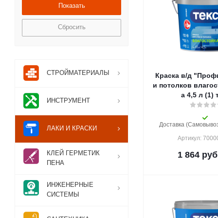
Tikkurila (
50
)
VGT (
24
)
Сбросить
Альфа (
4
)
Главный Технолог (
4
)
Новбытхим (
1
)
Основит (
1
)
СТРОЙМАТЕРИАЛЫ
Краска в/д "Проф
ТЕКС (
25
)
и потолков влагос
а 4,5 л (1)
ИНСТРУМЕНТ
Доставка (Самовывоз)
ЛАКИ И КРАСКИ
Артикул: 700
КЛЕЙ ГЕРМЕТИК
1 864
руб
ПЕНА
ИНЖЕНЕРНЫЕ
СИСТЕМЫ