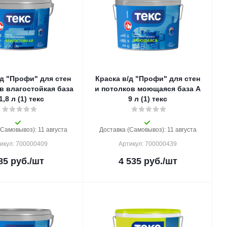
/д "Профи" для стен
Краска в/д "Профи" для стен
в влагостойкая база
и потолков моющаяся база A
а 1,8 л (1) текс
9 л (1) текс
(Самовывоз): 11 августа
Доставка (Самовывоз): 11 августа
икул: 700000409
Артикул: 700000439
85
руб.
/шт
4 535
руб.
/шт