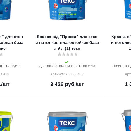
и" для стен
Краска в/д "Профи" для стен
Краска в
ьерная база
и потолков влагостойкая база
и потолк
текс
а 9 л (1) текс
1
: 11 августа
Доставка (Самовывоз): 11 августа
Доставка 
000428
Артикул: 700000417
Арт
.
/шт
3 426
руб.
/шт
1 