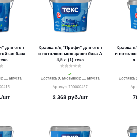
и" для стен
Краска в/д "Профи" для стен
Краска в
тойкая база
и потолков моющаяся база A
и потолко
 текс
4,5 л (1) текс
: 11 августа
Доставка (Самовывоз): 11 августа
Доставка 
000415
Артикул: 700000437
Арт
.
/шт
2 368
руб.
/шт
7