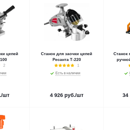
чки цепей
Станок для заочки цепей
Станок
-100
Ресанта Т-220
ручно
2
1
ичии
Есть в наличии
.
/шт
4 926
руб.
/шт
34