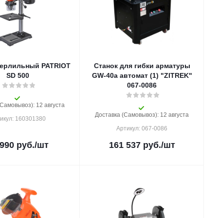
верлильный PATRIOT
Станок для гибки арматуры
SD 500
GW-40а автомат (1) "ZITREK"
067-0086
(Самовывоз): 12 августа
Доставка (Самовывоз): 12 августа
икул: 160301380
Артикул: 067-0086
 990
руб.
/шт
161 537
руб.
/шт