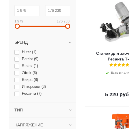
1 979
176 230
БРЕНД
Huter (
1
)
Станок для зао
Patriot (
9
)
Ресанта Т
Stalex (
1
)
Zitrek (
6
)
Есть в нал
Вихрь (
8
)
Интерскол (
3
)
Ресанта (
7
)
5 220
руб
ТИП
НАПРЯЖЕНИЕ