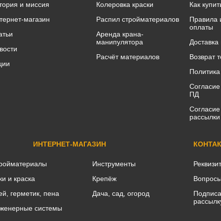
тория и миссия
Колеровка краски
Как купит
тернет-магазин
Распил стройматериалов
Правила 
оплаты
атьи
Аренда крана-
манипулятора
Доставка
вости
Расчёт материалов
Возврат 
ции
Политика
Согласие
ПД
Согласие
рассылки
ИНТЕРНЕТ-МАГАЗИН
КОНТА
ройматериалы
Инструменты
Реквизи
ки и краска
Крепёж
Вопросы
ей, герметик, пена
Дача, сад, огород
Подписа
рассылк
женерные системы