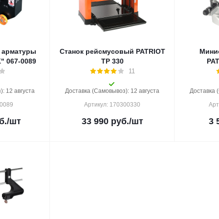
и арматуры
Станок рейсмусовый PATRIOT
Мини
K" 067-0089
TP 330
PAT
11
: 12 августа
Доставка (Самовывоз): 12 августа
Доставка 
-0089
Артикул: 170300330
Арт
б.
/шт
33 990
руб.
/шт
3 