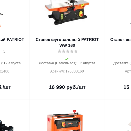
ый PATRIOT
Станок фуговальный PATRIOT
Станок с
WW 160
3
: 12 августа
Доставка (Самовывоз): 12 августа
Доставка 
301400
Артикул: 170300160
Арт
.
/шт
16 990
руб.
/шт
15