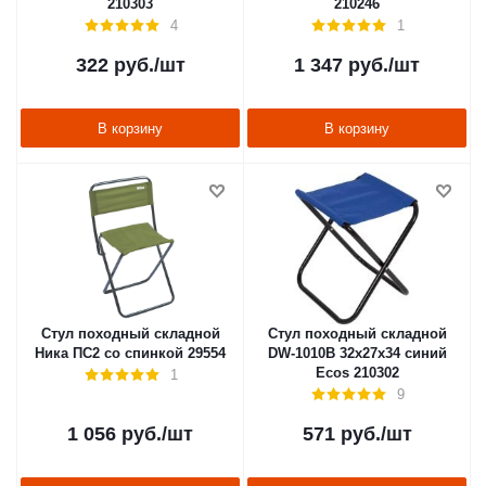
210303
210246
4
1
322
руб.
/шт
1 347
руб.
/шт
В корзину
В корзину
Стул походный складной
Стул походный складной
Ника ПС2 со спинкой 29554
DW-1010B 32х27х34 синий
Ecos 210302
1
9
1 056
руб.
/шт
571
руб.
/шт