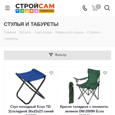
0
СТУЛЬЯ И ТАБУРЕТЫ
Главная
-
Каталог
-
Сад огород
-
Товары для отдыха
-
Стулья и
табуреты
Фильтр
Стул походный Ecos TD-
Кресло складное с полокотн.
11складной 26х22х23 синий
зеленое DW-2009H Ecos