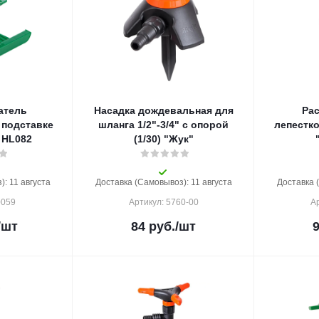
атель
Насадка дождевальная для
Ра
подставке
шланга 1/2"-3/4" с опорой
лепестк
" HL082
(1/30) "Жук"
: 11 августа
Доставка (Самовывоз): 11 августа
Доставка 
0059
Артикул: 5760-00
Ар
/шт
84
руб.
/шт