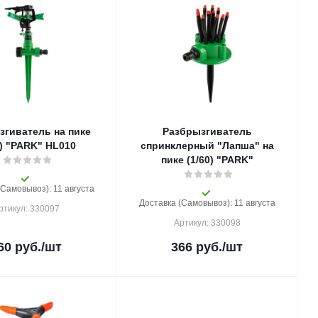
згиватель на пике
Разбрызгиватель
0) "PARK" HL010
спринклерный "Лапша" на
пике (1/60) "PARK"
(Самовывоз): 11 августа
Доставка (Самовывоз): 11 августа
ртикул: 330097
Артикул: 330098
60
руб.
/шт
366
руб.
/шт