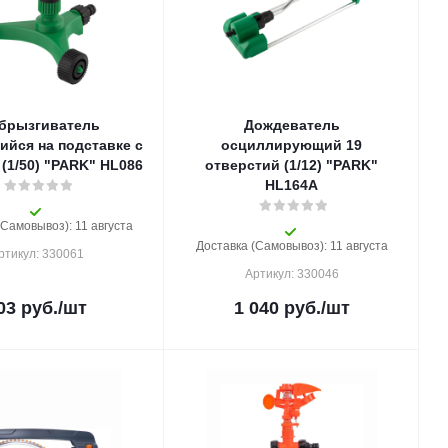
брызгиватель
Дождеватель
йся на подставке с
осциллирующий 19
(1/50) "PARK" HL086
отверстий (1/12) "PARK"
HL164A
(Самовывоз): 11 августа
Доставка (Самовывоз): 11 августа
ртикул: 330061
Артикул: 330046
03
руб.
/шт
1 040
руб.
/шт