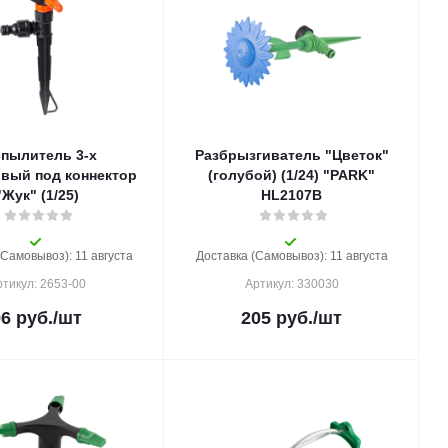
спылитель 3-х
Разбрызгиватель "Цветок"
овый под коннектор
(голубой) (1/24) "PARK"
"Жук" (1/25)
HL2107B
(Самовывоз): 11 августа
Доставка (Самовывоз): 11 августа
тикул: 2653-00
Артикул: 330030
96
руб.
/шт
205
руб.
/шт