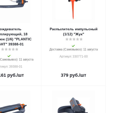
ождеватель
Распылитель импульсный
ллирующий, 18
(1/12) "Жук"
ок (1/6) "PLANTIC
GHT" 39388-01
Доставка (Самовывоз): 11 августа
Артикул: 330771-00
(Самовывоз): 11 августа
тикул: 39388-01
161
руб.
/шт
379
руб.
/шт