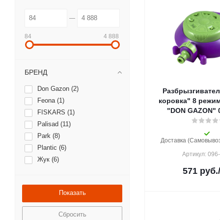
84
4 888
БРЕНД
Don Gazon (
2
)
Разбрызгивател
Feona (
1
)
коровка" 8 режим
"DON GAZON" 0
FISKARS (
1
)
Palisad (
11
)
Park (
8
)
Доставка (Самовывоз)
Plantic (
6
)
Артикул: 096
Жук (
6
)
571
руб.
Сбросить