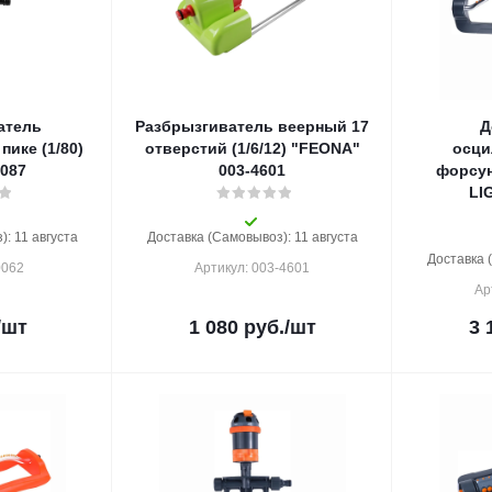
атель
Разбрызгиватель веерный 17
Д
ике (1/80)
отверстий (1/6/12) "FEONA"
осци
087
003-4601
форсун
LI
: 11 августа
Доставка (Самовывоз): 11 августа
Доставка 
0062
Артикул: 003-4601
Ар
/шт
1 080
руб.
/шт
3 