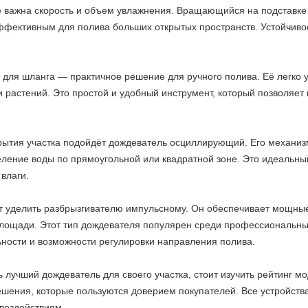
де важна скорость и объем увлажнения. Вращающийся на подставк
эффективным для полива больших открытых пространств. Устойчиво
для шланга — практичное решение для ручного полива. Её легко у
и растений. Это простой и удобный инструмент, который позволяе
рытия участка подойдёт дождеватель осциллирующий. Его механиз
ение воды по прямоугольной или квадратной зоне. Это идеальный 
влаги.
т уделить разбрызгивателю импульсному. Он обеспечивает мощны
лощади. Этот тип дождевателя популярен среди профессиональных
ности и возможности регулировки направления полива.
ь лучший дождеватель для своего участка, стоит изучить рейтинг 
шения, которые пользуются доверием покупателей. Все устройства
воздействиям.