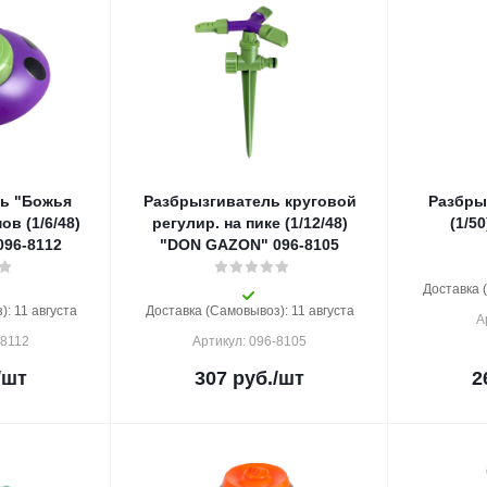
ь "Божья
Разбрызгиватель круговой
Разбры
ов (1/6/48)
регулир. на пике (1/12/48)
(1/5
96-8112
"DON GAZON" 096-8105
Доставка 
: 11 августа
Доставка (Самовывоз): 11 августа
А
-8112
Артикул: 096-8105
/шт
307
руб.
/шт
2