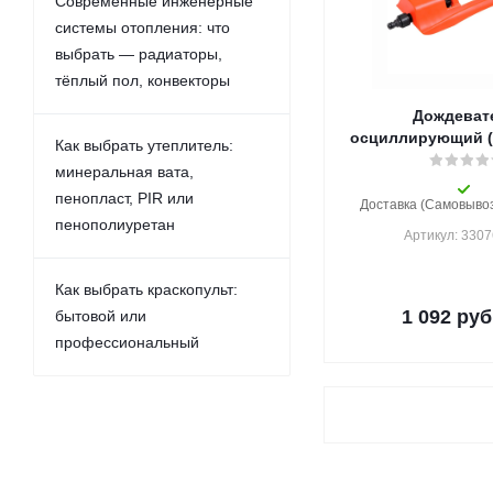
Современные инженерные
системы отопления: что
выбрать — радиаторы,
тёплый пол, конвекторы
Дождеват
осциллирующий (1
Как выбрать утеплитель:
минеральная вата,
пенопласт, PIR или
Доставка (Самовывоз)
пенополиуретан
Артикул: 3307
Как выбрать краскопульт:
1 092
руб
бытовой или
профессиональный