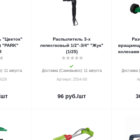
 "Цветок"
Распылитель 3-х
Раз
4) "PARK"
лепестковый 1/2"-3/4" "Жук"
вращающи
R
(1/25)
колесами 
: 11 августа
Доставка (Самовывоз): 11 августа
Доставка 
0029
Артикул: 2554-00
А
/шт
96
руб.
/шт
3