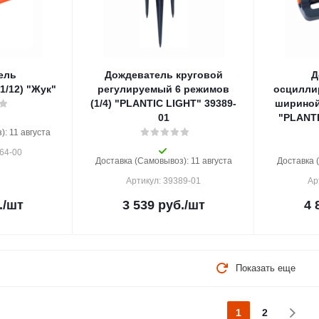
ель
Дождеватель круговой
Д
/12) "Жук"
регулируемый 6 режимов
осцилли
(1/4) "PLANTIC LIGHT" 39389-
шириной,
01
"PLANTI
: 11 августа
64-00
Доставка (Самовывоз): 11 августа
Доставка 
Артикул: 39389-01
Ар
.
/шт
3 539
руб.
/шт
4 
Показать еще
1
2