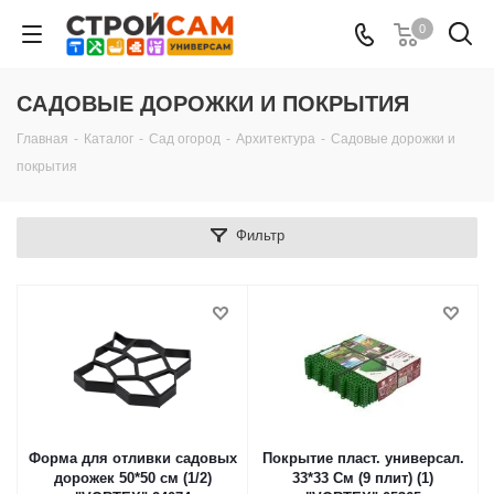
0
САДОВЫЕ ДОРОЖКИ И ПОКРЫТИЯ
Главная
-
Каталог
-
Сад огород
-
Архитектура
-
Садовые дорожки и
покрытия
Фильтр
Форма для отливки садовых
Покрытие пласт. универсал.
дорожек 50*50 см (1/2)
33*33 Cм (9 плит) (1)