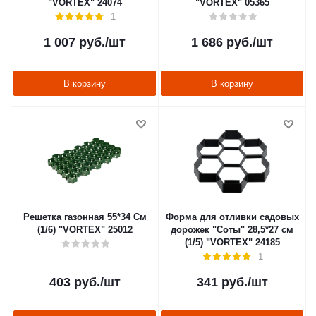
"VORTEX" 24074
"VORTEX" 05365
1
1 007
руб.
/шт
1 686
руб.
/шт
В корзину
В корзину
Решетка газонная 55*34 Cм
Форма для отливки садовых
(1/6) "VORTEX" 25012
дорожек "Соты" 28,5*27 см
(1/5) "VORTEX" 24185
1
403
руб.
/шт
341
руб.
/шт