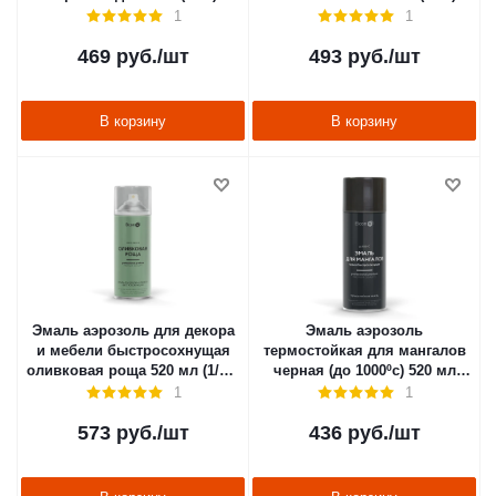
"ELCON"
"ELCON"
1
1
469
руб.
/шт
493
руб.
/шт
В корзину
В корзину
Эмаль аэрозоль для декора
Эмаль аэрозоль
и мебели быстросохнущая
термостойкая для мангалов
оливковая роща 520 мл (1/12)
черная (до 1000ºс) 520 мл
"ELCON"
(1/12) "ELCON"
1
1
573
руб.
/шт
436
руб.
/шт