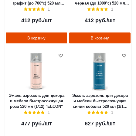
графит (до 700ºс) 520 мл
черная (до 1000ºс) 520 мл
(1/12) "ELCON"
(1/12) "ELCON"
1
1
412
руб.
/шт
412
руб.
/шт
В корзину
В корзину
Эмаль аэрозоль для декора
Эмаль аэрозоль для декора
и мебели быстросохнущая
и мебели быстросохнущая
роза 520 мл (1/12) "ELCON"
синий кобальт 520 мл (1/12)
"ELCON"
1
1
477
руб.
/шт
627
руб.
/шт