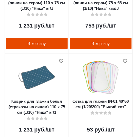
(линии на сером) 110 х 75 см
(линии на сером) 75 х 55 см
(1/10) "Ника" кг/3
(1/10) "Ника" кгм/3
1 231
руб.
/шт
753
руб.
/шт
В корзину
В корзину
Коврик для глажки белья
Сетка для глажки IN-01 40*60
(стрекозы на синем) 110 х 75
см (1/20/200) "Рыжий кот"
см (1/10) "Ника" кг/1
1 231
руб.
/шт
53
руб.
/шт