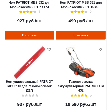
Нож PATRIOT MBS 532 для
Нож PATRIOT MBS 331 для
газонокосилки PT 53 LSI
газонокосилки PT 1634 E
7
2
927
руб.
/шт
499
руб.
/шт
В корзину
В корзину
Нож универсальный PATRIOT
Газонокосилка
MBU 530 для газонокосилок
аккумуляторная PATRIOT CM
(21")
432
5
937
руб.
/шт
16 580
руб.
/шт