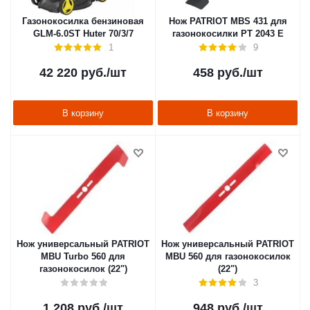
Газонокосилка бензиновая
Нож PATRIOT MBS 431 для
GLM-6.0ST Huter 70/3/7
газонокосилки PT 2043 E
1
9
42 220
руб.
/шт
458
руб.
/шт
В корзину
В корзину
Нож универсальный PATRIOT
Нож универсальный PATRIOT
MBU Turbo 560 для
MBU 560 для газонокосилок
газонокосилок (22")
(22")
3
1 208
руб.
/шт
948
руб.
/шт