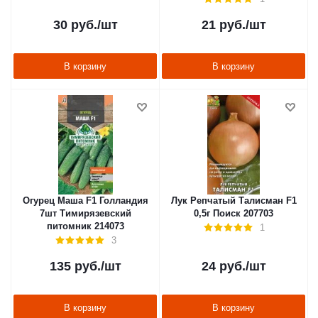
30
руб.
/шт
21
руб.
/шт
В корзину
В корзину
Огурец Маша F1 Голландия
Лук Репчатый Талисман F1
7шт Тимирязевский
0,5г Поиск 207703
питомник 214073
1
3
135
руб.
/шт
24
руб.
/шт
В корзину
В корзину