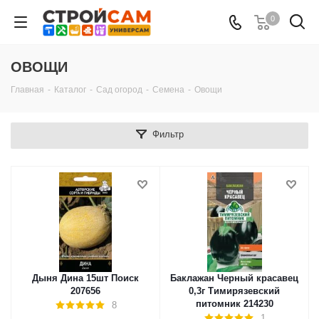
0
ОВОЩИ
Главная
-
Каталог
-
Сад огород
-
Семена
-
Овощи
Фильтр
Дыня Дина 15шт Поиск
Баклажан Черный красавец
207656
0,3г Тимирязевский
питомник 214230
8
1