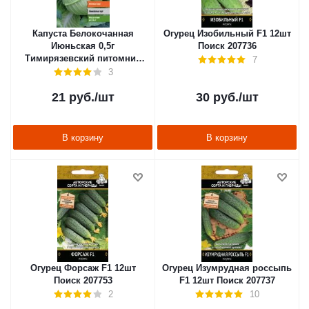
Капуста Белокочанная
Огурец Изобильный F1 12шт
Июньская 0,5г
Поиск 207736
Тимирязевский питомник
7
214017
3
21
руб.
/шт
30
руб.
/шт
В корзину
В корзину
Огурец Форсаж F1 12шт
Огурец Изумрудная россыпь
Поиск 207753
F1 12шт Поиск 207737
2
10