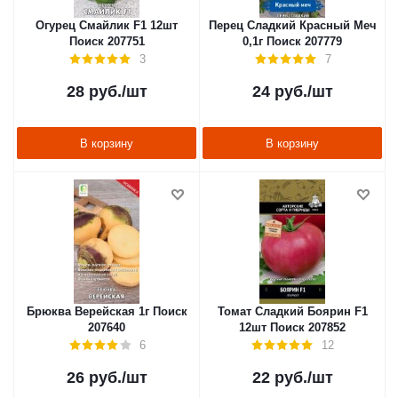
Огурец Смайлик F1 12шт
Перец Сладкий Красный Меч
Поиск 207751
0,1г Поиск 207779
3
7
28
руб.
/шт
24
руб.
/шт
В корзину
В корзину
Брюква Верейская 1г Поиск
Томат Сладкий Боярин F1
207640
12шт Поиск 207852
6
12
26
руб.
/шт
22
руб.
/шт